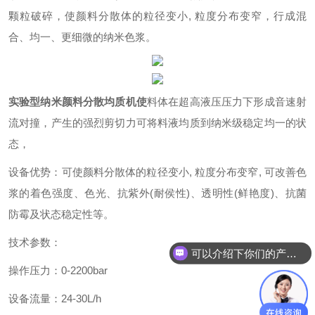
颗粒破碎，使颜料分散体的
粒径
变小,
粒度
分布变窄，行成
混
合、均一、更细微的
纳米
色浆
。
实验型纳米颜料分散均质机
使
料体
在超高液压压力下形成音速射
流对撞，产生的强烈剪切力可将料液均质到纳米级稳定均一的状
态，
设备
优势
：可使颜料分散体的粒径变小, 粒度分布变窄, 可改善色
浆的着色强度、色光、抗紫外(耐侯性)、透明性(鲜艳度)、抗菌
防霉及状态稳定性等。
技术参数：
可以介绍下你们的产品么
操作压力：0-2200bar
设备流量：24-30L/h