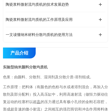
陶瓷浆料微射流均质机的技术发展趋势
陶瓷浆料微射流均质机的工作原理及应用
一文读懂纳米材料分散均质机的使用方法
产品介绍
实验型
纳米颜料分散均质机
色浆
：
由颜料、分散剂、湿润剂及分散介质-溶剂组成。
工作原理：把
料体
（
有颜色的色粉与水或者溶剂混合，再加入分
散剂及部分配料
）投入高压缸中，利用
高速射流
（
做恒力驱动往
复运动的柱塞杆以超
高
的压力通过具有极小孔径的金刚石容腔，
形成超音速的微小射流
）之间相互的强烈剪切和冲击作用将料体