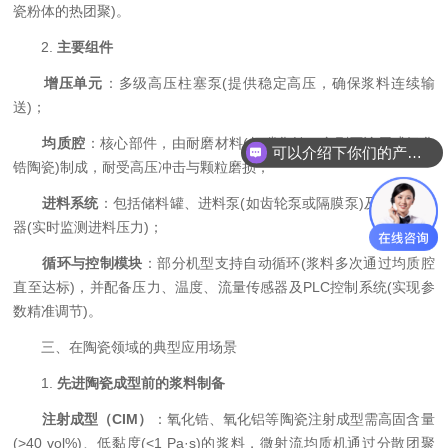
瓷粉体的热团聚)。
2. ​
​主要组件​
​
​增压单元​
​：多级高压柱塞泵(提供稳定高压，确保浆料连续输
送)；
​
​均质腔​
​：核心部件，由耐磨材料(如碳化钨、金刚石涂层或氧化
可以介绍下你们的产品么
锆陶瓷)制成，耐受高压冲击与颗粒磨损；
​
​进料系统​
​：包括储料罐、进料泵(如齿轮泵或隔膜泵)及压力传感
器(实时监测进料压力)；
​
​循环与控制模块​
​：部分机型支持自动循环(浆料多次通过均质腔
直至达标)，并配备压力、温度、流量传感器及PLC控制系统(实现参
数精准调节)。
三、在陶瓷领域的典型应用场景
1. ​
​先进陶瓷成型前的浆料制备​
​
​注射成型（CIM）​
​：氧化锆、氧化铝等陶瓷注射成型需高固含量
(>40 vol%)、低黏度(<1 Pa·s)的浆料，微射流均质机通过分散团聚