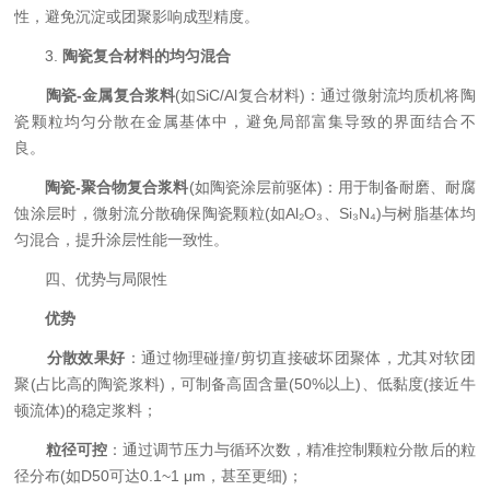
性，避免沉淀或团聚影响成型精度。
3. ​
​陶瓷复合材料的均匀混合​
​
​陶瓷-金属复合浆料​
​(如SiC/Al复合材料)：通过微射流均质机将陶
瓷颗粒均匀分散在金属基体中，避免局部富集导致的界面结合不
良。
​
​陶瓷-聚合物复合浆料​
​(如陶瓷涂层前驱体)：用于制备耐磨、耐腐
蚀涂层时，微射流分散确保陶瓷颗粒(如Al₂O₃、Si₃N₄)与树脂基体均
匀混合，提升涂层性能一致性。
四、优势与局限性
​
​优势​
​
​分散效果好​
​：通过物理碰撞/剪切直接破坏团聚体，尤其对软团
聚(占比高的陶瓷浆料)，可制备高固含量(50%以上)、低黏度(接近牛
顿流体)的稳定浆料；
​
​粒径可控​
​：通过调节压力与循环次数，精准控制颗粒分散后的粒
径分布(如D50可达0.1~1 μm，甚至更细)；