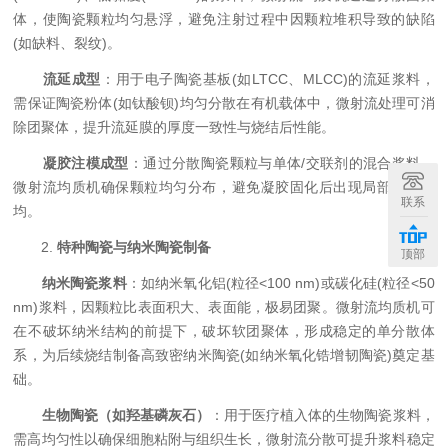
体，使陶瓷颗粒均匀悬浮，避免注射过程中因颗粒堆积导致的缺陷
(如缺料、裂纹)。
​
​流延成型​
​：用于电子陶瓷基板(如LTCC、MLCC)的流延浆料，
需保证陶瓷粉体(如钛酸钡)均匀分散在有机载体中，微射流处理可消
除团聚体，提升流延膜的厚度一致性与烧结后性能。
​
​凝胶注模成型​
​：通过分散陶瓷颗粒与单体/交联剂的混合浆料，
微射流均质机确保颗粒均匀分布，避免凝胶固化后出现局部密度不
联系
均。
2. ​
​特种陶瓷与纳米陶瓷制备​
顶部
​
​纳米陶瓷浆料​
​：如纳米氧化铝(粒径<100 nm)或碳化硅(粒径<50
nm)浆料，因颗粒比表面积大、表面能，极易团聚。微射流均质机可
在不破坏纳米结构的前提下，破坏软团聚体，形成稳定的单分散体
系，为后续烧结制备高致密纳米陶瓷(如纳米氧化锆增韧陶瓷)奠定基
础。
​
​生物陶瓷（如羟基磷灰石）​
​：用于医疗植入体的生物陶瓷浆料，
需高均匀性以确保细胞粘附与组织生长，微射流分散可提升浆料稳定