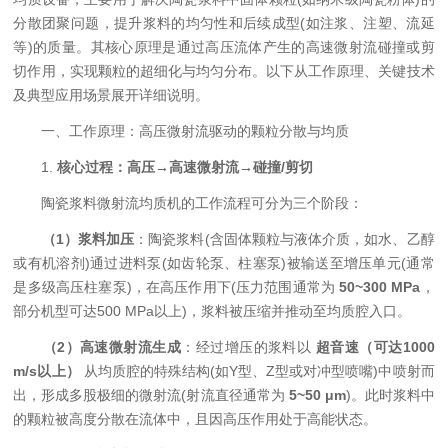
分散团聚问题，提升浆料的均匀性和后续成型(如注浆、注塑、流延
等)的质量。其核心原理是通过高压流体产生的高速微射流碰撞或剪
切作用，实现颗粒的超细化与均匀分布。以下从工作原理、关键技术
及典型应用场景展开详细说明。
一、工作原理：高压微射流驱动的颗粒分散与均质
1. ​
​核心过程：高压→高速微射流→碰撞/剪切​
陶瓷浆料微射流均质机的工作流程可分为三个阶段：
​
​（1）浆料加压​
​：陶瓷浆料(含固体颗粒与液体介质，如水、乙醇
或有机溶剂)通过进料泵(如齿轮泵、柱塞泵)被输送至增压单元(通常
是多级高压柱塞泵)，在高压作用下(压力范围通常为 ​
​50~300 MPa​
​，
部分机型可达500 MPa以上)，浆料被压缩并推动至均质腔入口。
​
​（2）高速微射流生成​
​：经过增压的浆料以 ​
​超音速（可达1000
m/s以上）​
​ 从均质腔的特殊结构(如Y型、Z型或对冲型喷嘴)中喷射而
出，形成多股极细的微射流(射流直径通常为 ​
​5~50 μm​
​)。此时浆料中
的颗粒被高度分散在流体中，且因高压作用处于高能状态。