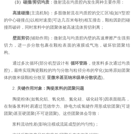
​
​（3）碰撞/剪切均质​
​：微射流在均质腔内发生两种主要作用：
​
​高速碰撞​
​(主流机制)：多股微射流在均质腔的交汇区域(如Y型腔
的中心碰撞点)以相对速度(可达几百米每秒)相互撞击，颗粒因剧烈碰
撞而破碎，同时浆料中的团聚体被高速流体剪切剥离；
​
​壁面剪切​
​(辅助作用)：微射流与均质腔内壁的高速摩擦产生强剪
切力，进一步分散包裹在颗粒表面的液膜或气泡，破坏软团聚结
构。
通过多次循环(部分机型设计有 ​
​循环管路​
​，使浆料多次通过均质
腔)，最终实现陶瓷颗粒的均匀分散与粒径分布的窄化(如将原始团聚
体的微米级颗粒分散至 ​
​亚微米甚至纳米级单分散状态​
​)。
2. ​
​关键作用对象：陶瓷浆料的团聚问题​
陶瓷粉体(如氧化铝、氧化锆、氮化硅、碳化硅等)因表面能高，
在制备浆料时易通过范德华力、静电力或氢键作用形成软团聚(可逆
团聚)甚至硬团聚(不可逆团聚)。这些团聚体会导致：
浆料流动性差(影响注模或流延成型的均匀性)；