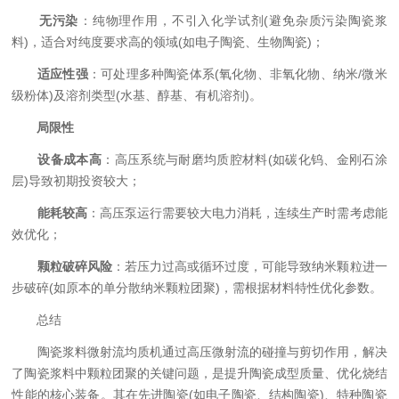
​
​无污染​
​：纯物理作用，不引入化学试剂(避免杂质污染陶瓷浆
料)，适合对纯度要求高的领域(如电子陶瓷、生物陶瓷)；
​
​适应性强​
​：可处理多种陶瓷体系(氧化物、非氧化物、纳米/微米
级粉体)及溶剂类型(水基、醇基、有机溶剂)。
​
​局限性​
​
​设备成本高​
​：高压系统与耐磨均质腔材料(如碳化钨、金刚石涂
层)导致初期投资较大；
​
​能耗较高​
​：高压泵运行需要较大电力消耗，连续生产时需考虑能
效优化；
​
​颗粒破碎风险​
​：若压力过高或循环过度，可能导致纳米颗粒进一
步破碎(如原本的单分散纳米颗粒团聚)，需根据材料特性优化参数。
总结
陶瓷浆料微射流均质机通过高压微射流的碰撞与剪切作用，解决
了陶瓷浆料中颗粒团聚的关键问题，是提升陶瓷成型质量、优化烧结
性能的核心装备。其在先进陶瓷(如电子陶瓷、结构陶瓷)、特种陶瓷