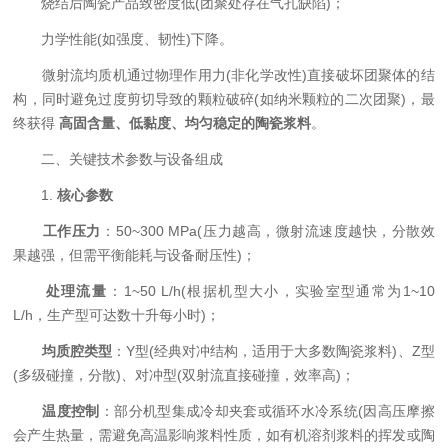
烧结后陶瓷产品致密度低(团聚处存在气孔缺陷)；
力学性能(如强度、韧性)下降。
微射流均质机通过物理作用力(非化学改性)直接破坏团聚体的结
构，同时避免过度剪切导致的颗粒破碎(如纳米颗粒的二次团聚)，最
终获得 ​
​高固含量、低黏度、均匀稳定的陶瓷浆料​
​。
二、关键技术参数与设备组成
1. ​
​核心参数​
​
​工作压力​
​：50~300 MPa(压力越高，微射流速度越快，分散效
果越强，但需平衡能耗与设备耐压性)；
​
​处理流量​
​：1~50 L/h(根据机型大小，实验室型通常为1~10
L/h，生产型可达数十升每小时)；
​
​均质腔类型​
​：Y型(经典对冲结构，适用于大多数陶瓷浆料)、Z型
(多级碰撞，分散)、对冲型(双射流直接碰撞，效率高)；
​
​温度控制​
​：部分机型集成冷却夹套或循环水冷系统(因高压摩擦
会产生热量，需避免高温影响浆料性质，如有机溶剂浆料的挥发或陶