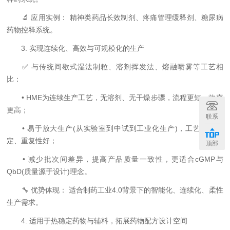
🔬 应用实例： 精神类药品长效制剂、疼痛管理缓释剂、糖尿病
药物控释系统。
3. 实现连续化、高效与可规模化的生产
✅ 与传统间歇式湿法制粒、溶剂挥发法、熔融喷雾等工艺相
比：
• HME为连续生产工艺，无溶剂、无干燥步骤，流程更短、效率
更高；
联系
• 易于放大生产(从实验室到中试到工业化生产)，工艺参数稳
定、重复性好；
顶部
• 减少批次间差异，提高产品质量一致性，更适合cGMP与
QbD(质量源于设计)理念。
🔧 优势体现： 适合制药工业4.0背景下的智能化、连续化、柔性
生产需求。
4. 适用于热稳定药物与辅料，拓展药物配方设计空间