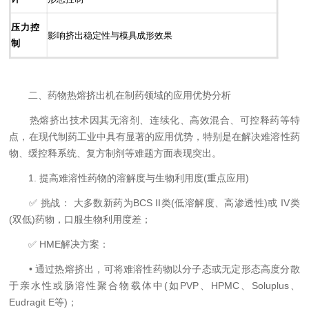
压力控
影响挤出稳定性与模具成形效果
制
二、药物热熔挤出机在制药领域的应用优势分析
热熔挤出技术因其无溶剂、连续化、高效混合、可控释药等特
点，在现代制药工业中具有显著的应用优势，特别是在解决难溶性药
物、缓控释系统、复方制剂等难题方面表现突出。
1. 提高难溶性药物的溶解度与生物利用度(重点应用)
✅ 挑战： 大多数新药为BCS II类(低溶解度、高渗透性)或 IV类
(双低)药物，口服生物利用度差；
✅ HME解决方案：
• 通过热熔挤出，可将难溶性药物以分子态或无定形态高度分散
于亲水性或肠溶性聚合物载体中(如PVP、HPMC、Soluplus、
Eudragit E等)；