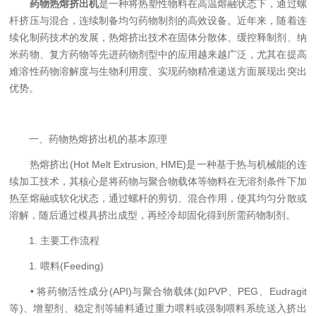
药物热熔挤出机
是一种将热塑性物料在高温熔融状态下，通过螺
杆挤压与混合，连续制备均匀药物制剂的高效设备。近年来，随着连
续化制药技术的发展，热熔挤出技术在固体分散体、缓控释制剂、纳
米药物、复方药物等先进药物剂型中的应用越来越广泛，尤其在提高
难溶性药物溶解度与生物利用度、实现药物精准递送方面展现出突出
优势。
一、药物热熔挤出机的基本原理
热熔挤出(Hot Melt Extrusion, HME)是一种基于热与机械能的连
续加工技术，其核心是将药物与聚合物载体等物料在无溶剂条件下加
热至熔融或软化状态，通过螺杆的剪切、混合作用，使其均匀分散或
溶解，随后通过模具挤出成型，再经冷却固化得到所需药物制剂。
1. 主要工作流程
1. 喂料(Feeding)
• 将药物活性成分(API)与聚合物载体(如PVP、PEG、Eudragit
等)、增塑剂、稳定剂等辅料通过重力喂料或强制喂料系统送入挤出