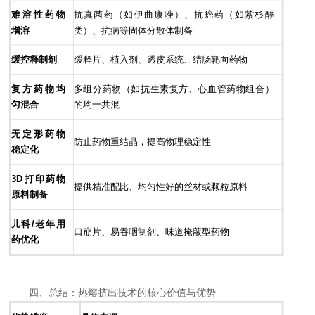
难溶性药物
抗真菌药（如伊曲康唑）、抗癌药（如紫杉醇
增溶
类）、抗病等固体分散体制备
缓控释制剂
缓释片、植入剂、透皮系统、结肠靶向药物
复方药物均
多组分药物（如抗生素复方、心血管药物组合）
匀混合
的均一共混
无定形药物
防止药物重结晶，提高物理稳定性
稳定化
3D打印药物
提供精准配比、均匀性好的丝材或颗粒原料
原料制备
儿科/老年用
口崩片、易吞咽制剂、味道掩蔽型药物
药优化
四、总结：热熔挤出技术的核心价值与优势