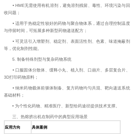
• HME无需使用有机溶剂，避免溶剂残留、毒性、环境污染与回
收问题；
• 适用于热稳定性较好的药物与聚合物体系，通过合理控制温度
与停留时间，可拓展多种新型药物递送配方；
• 可灵活引入增塑剂、稳定剂、表面活性剂、色素、味道掩蔽剂
等，优化制剂性能。
5. 制备特殊剂型与复杂药物系统
• 口服固体分散体、缓释小丸、植入剂、口崩片、多层复合片、
3D打印药物原料；
• 纳米药物载体前驱体制备、复方药物均匀共混、靶向递送系统
基础材料；
• 为个性化药物、精准医疗、新型给药途径提供技术支撑。
三、热熔挤出机在制药中的典型应用场景
应用方向
具体案例