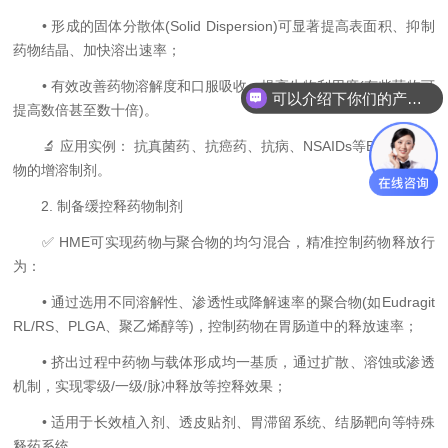
• 形成的固体分散体(Solid Dispersion)可显著提高表面积、抑制
药物结晶、加快溶出速率；
• 有效改善药物溶解度和口服吸收，提高生物利用度(有些药物可
可以介绍下你们的产品么
提高数倍甚至数十倍)。
🔬 应用实例： 抗真菌药、抗癌药、抗病、NSAIDs等BCS II类药
物的增溶制剂。
2. 制备缓控释药物制剂
✅ HME可实现药物与聚合物的均匀混合，精准控制药物释放行
为：
• 通过选用不同溶解性、渗透性或降解速率的聚合物(如Eudragit
RL/RS、PLGA、聚乙烯醇等)，控制药物在胃肠道中的释放速率；
• 挤出过程中药物与载体形成均一基质，通过扩散、溶蚀或渗透
机制，实现零级/一级/脉冲释放等控释效果；
• 适用于长效植入剂、透皮贴剂、胃滞留系统、结肠靶向等特殊
释药系统。