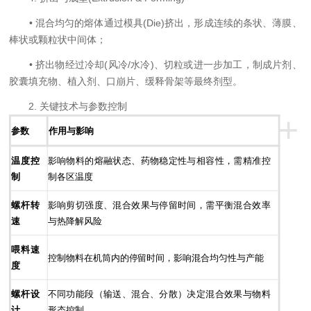
• 混合均匀的熔体通过模具(Die)挤出，形成连续的条状、薄膜、
棒状或颗粒状中间体；
• 挤出物经过冷却(风冷/水冷)、切粒或进一步加工，制成片剂、
胶囊填充物、植入剂、口崩片、缓释骨架等最终剂型。
2. 关键技术与参数控制
+
参数
作用与影响
温度控
影响物料的熔融状态、药物稳定性与相容性，需精准控
制
制各区温度
螺杆转
影响剪切强度、混合效果与停留时间，需平衡混合效率
速
与热降解风险
喂料速
控制物料在机筒内的停留时间，影响混合均匀性与产能
度
螺杆设
不同功能段（输送、混合、分散）决定混合效果与物料
计
形态控制