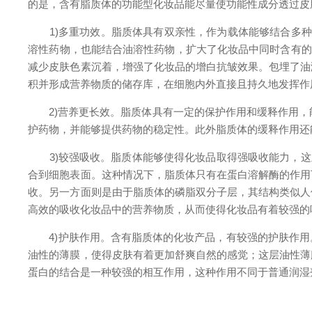
的是，含有脂质体的功能型化妆品能尽量使功能性成分透过皮
1)多重功效。脂质体具有双亲性，作为载体能够结合多种
溶性药物，也能结合油溶性药物，扩大了化妆品中同时含有的
减少皮肤色素沉着，增强了化妆品的增白抗皱效果。包埋了油
积并形成营养物质的储存库，在细胞内外直接且持久地发挥作
2)营养更长效。脂质体具有一定的保护作用和缓释作用，能
护药物，并能够提供药物的稳定性。此外脂质体的缓释作用还
3)较强吸收。脂质体能够使得化妆品取得强吸收能力，这主
合到细胞表面。这种情况下，脂质体只有在蛋白溶解酶的作用
收。另一方面则是由于脂质体的磷脂双分子层，其结构类似人
高效的吸收化妆品中的营养物质，从而使得化妆品有着较强的
4)护肤作用。含有脂质体的化妆产品，有较强的护肤作用
油性的薄膜，使得皮肤有着更加舒爽自然的感觉；这层油性薄
蛋白的结合是一种较强的相互作用，这种作用不同于普通润湿