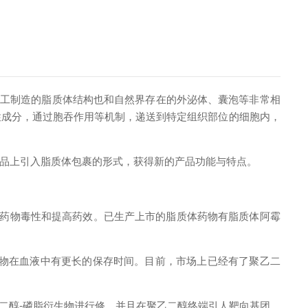
工制造的脂质体结构也和自然界存在的外泌体、囊泡等非常相
性成分，通过胞吞作用等机制，递送到特定组织部位的细胞内，
品上引入脂质体包裹的形式，获得新的产品功能与特点。
低药物毒性和提高药效。已生产上市的脂质体药物有脂质体阿霉
物在血液中有更长的保存时间。目前，市场上已经有了聚乙二
二醇-磷脂衍生物进行修，并且在聚乙二醇终端引人靶向基团。