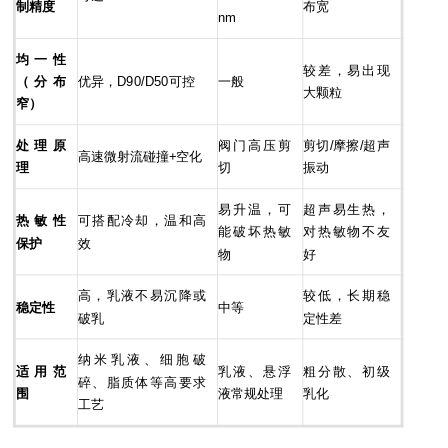
制精度
布宽
nm
均一性
较差，易出现
（分布
优异，D90/D50可控
一般
大颗粒
窄）
处理原
阀门高压剪
剪切/摩擦/超声
高速微射流碰撞+空化
理
切
振动
易升温，可
超声易生热，
热敏性
可搭配冷却，温和高
能破坏热敏
对热敏物不友
保护
效
物
好
高，乳液不易沉降或
较低，长期稳
稳定性
中等
破乳
定性差
纳米乳液、细胞破
适用范
乳液、悬浮
粗分散、初级
碎、脂质体等高要求
围
液常规处理
乳化
工艺