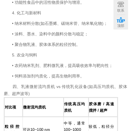
• 功能性食品中的活性物质保护与增溶。
联系
4. 化工与新材料
• 纳米材料分散(如石墨烯、碳纳米管、纳米氧化物)；
顶部
• 涂料、墨水、染料中的颜料分散与稳定；
• 聚合物乳液、胶体体系的粒径控制。
5. 农业与饲料
• 农药纳米乳剂、肥料微乳液，提高吸收效率与靶向性；
• 饲料添加剂均质化，提高生物利用率。
四、乳液微射流均质机 vs 传统乳化设备(如高压均质机、胶体
磨、超声波等)
传统高压均
胶体磨 / 高速
对比项
微射流均质机
质机
搅拌 / 超声
中等，通常
粒径控
较低，粒径分
可达10~100 nm
100~1000