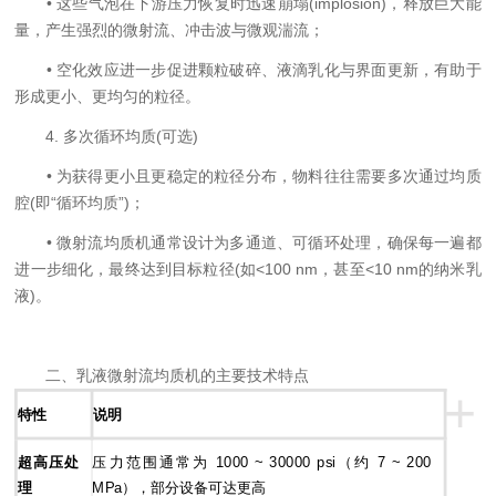
• 这些气泡在下游压力恢复时迅速崩塌(implosion)，释放巨大能
量，产生强烈的微射流、冲击波与微观湍流；
• 空化效应进一步促进颗粒破碎、液滴乳化与界面更新，有助于
形成更小、更均匀的粒径。
4. 多次循环均质(可选)
• 为获得更小且更稳定的粒径分布，物料往往需要多次通过均质
腔(即“循环均质”)；
• 微射流均质机通常设计为多通道、可循环处理，确保每一遍都
进一步细化，最终达到目标粒径(如<100 nm，甚至<10 nm的纳米乳
液)。
二、乳液微射流均质机的主要技术特点
+
特性
说明
超高压处
压力范围通常为 1000 ~ 30000 psi（约 7 ~ 200
理
MPa），部分设备可达更高