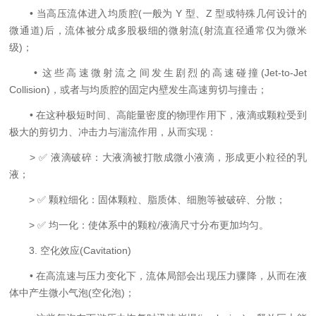
• 当高压流体进入均质腔(一般为 Y 型、Z 型或特殊几何设计的
微通道)后，流体被分成多股极细的微射流(射流直径通常仅为微米
级)；
• 这些高速微射流之间发生剧烈的高速碰撞(Jet-to-Jet
Collision)，或者与均质腔的固定内壁发生高速剪切与撞击；
• 在这种极短时间、高能量密度的物理作用下，液滴或颗粒受到
极大的剪切力、冲击力与湍流作用，从而实现：
> ✅ 液滴破碎：大液滴被打散成微小液滴，形成更小粒径的乳
液；
> ✅ 颗粒细化：固体颗粒、脂质体、细胞等被破碎、分散；
> ✅ 均一化：使体系中的颗粒/液滴尺寸分布更加均匀。
3. 空化效应(Cavitation)
• 在高流速与压力变化下，流体局部会出现压力骤降，从而在液
体中产生微小气泡(空化泡)；