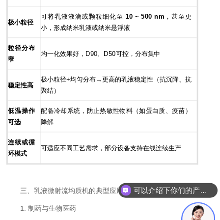
可将乳液液滴或颗粒细化至
10 ~ 500 nm
，甚至更
极小粒径
小，形成纳米乳液或纳米悬浮液
粒径分布
均一化效果好，D90、D50可控，分布集中
窄
极小粒径+均匀分布→更高的乳液稳定性（抗沉降、抗
稳定性高
聚结）
低温操作
配备冷却系统，防止热敏性物料（如蛋白质、疫苗）
可选
降解
连续或循
可适应不同工艺需求，部分设备支持在线连续生产
环模式
可以介绍下你们的产品么
三、乳液微射流均质机的典型应用领域
你们是怎么收费的呢
1. 制药与生物医药