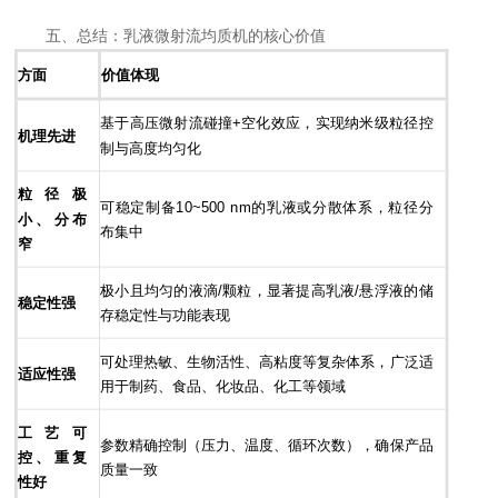
五、总结：乳液微射流均质机的核心价值
方面
价值体现
基于高压微射流碰撞+空化效应，实现纳米级粒径控
机理先进
制与高度均匀化
粒径极
可稳定制备10~500 nm的乳液或分散体系，粒径分
小、分布
布集中
窄
极小且均匀的液滴/颗粒，显著提高乳液/悬浮液的储
稳定性强
存稳定性与功能表现
可处理热敏、生物活性、高粘度等复杂体系，广泛适
适应性强
用于制药、食品、化妆品、化工等领域
工艺可
参数精确控制（压力、温度、循环次数），确保产品
控、重复
质量一致
性好