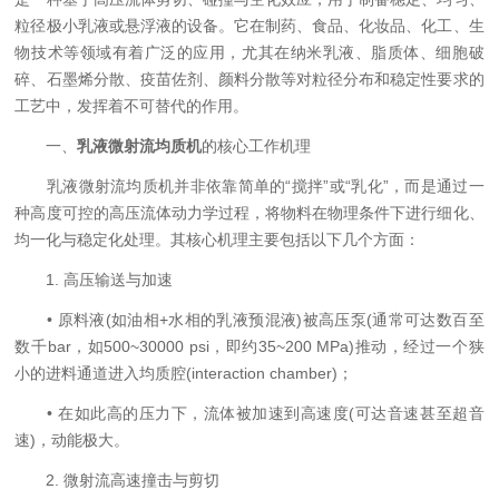
粒径极小乳液或悬浮液的设备。它在制药、食品、化妆品、化工、生
物技术等领域有着广泛的应用，尤其在纳米乳液、脂质体、细胞破
碎、石墨烯分散、疫苗佐剂、颜料分散等对粒径分布和稳定性要求的
工艺中，发挥着不可替代的作用。
一、
乳液微射流均质机
的核心工作机理
乳液微射流均质机并非依靠简单的“搅拌”或“乳化”，而是通过一
种高度可控的高压流体动力学过程，将物料在物理条件下进行细化、
均一化与稳定化处理。其核心机理主要包括以下几个方面：
1. 高压输送与加速
• 原料液(如油相+水相的乳液预混液)被高压泵(通常可达数百至
数千bar，如500~30000 psi，即约35~200 MPa)推动，经过一个狭
小的进料通道进入均质腔(interaction chamber)；
• 在如此高的压力下，流体被加速到高速度(可达音速甚至超音
速)，动能极大。
2. 微射流高速撞击与剪切