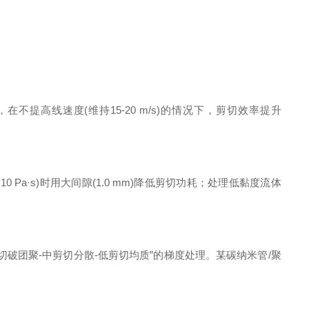
在不提高线速度(维持15-20 m/s)的情况下，剪切效率提升
0 Pa·s)时用大间隙(1.0 mm)降低剪切功耗；处理低黏度流体
实现“高剪切破团聚-中剪切分散-低剪切均质”的梯度处理。某碳纳米管/聚