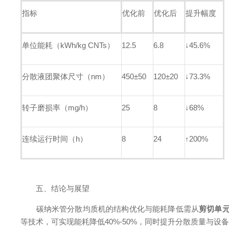
指标
优化前
优化后
提升幅度
单位能耗（kWh/kg CNTs）
12.5
6.8
↓45.6%
分散液团聚体尺寸（nm）
450±50
120±20
↓73.3%
转子磨损率（mg/h）
25
8
↓68%
连续运行时间（h）
8
24
↑200%
五、结论与展望
碳纳米管分散均质机的结构优化与能耗降低需从
剪切单
等技术，可实现能耗降低40%-50%，同时提升分散质量与设