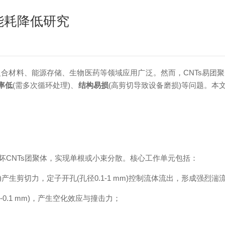
能耗降低研究
复合材料、能源存储、生物医药等领域应用广泛。然而，CNTs易团
率低
(需多次循环处理)、
结构易损
(高剪切导致设备磨损)等问题。本
坏CNTs团聚体，实现单根或小束分散。核心工作单元包括：
/s)产生剪切力，定子开孔(孔径0.1-1 mm)控制流体流出，形成强烈湍
01-0.1 mm)，产生空化效应与撞击力；