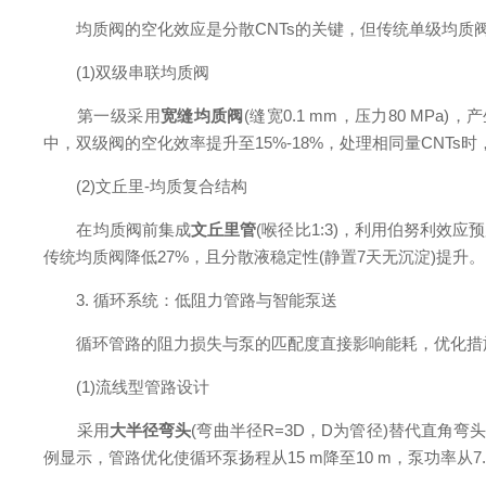
均质阀的空化效应是分散CNTs的关键，但传统单级均质阀在
(1)双级串联均质阀
第一级采用
宽缝均质阀
(缝宽0.1 mm，压力80 MPa
中，双级阀的空化效率提升至15%-18%，处理相同量CNTs时，工
(2)文丘里-均质复合结构
在均质阀前集成
文丘里管
(喉径比1:3)，利用伯努利效
传统均质阀降低27%，且分散液稳定性(静置7天无沉淀)提升。
3. 循环系统：低阻力管路与智能泵送
循环管路的阻力损失与泵的匹配度直接影响能耗，优化措
(1)流线型管路设计
采用
大半径弯头
(弯曲半径R=3D，D为管径)替代直角弯头，
例显示，管路优化使循环泵扬程从15 m降至10 m，泵功率从7.5 