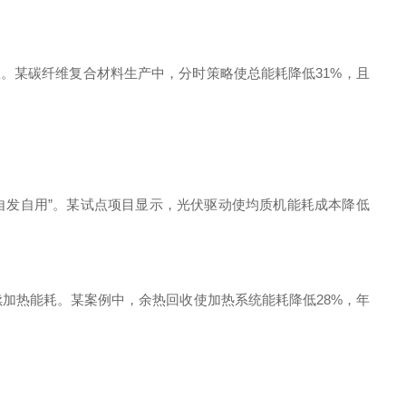
换参数。某碳纤维复合材料生产中，分时策略使总能耗降低31%，且
实现“自发自用”。某试点项目显示，光伏驱动使均质机能耗成本降低
后续加热能耗。某案例中，余热回收使加热系统能耗降低28%，年