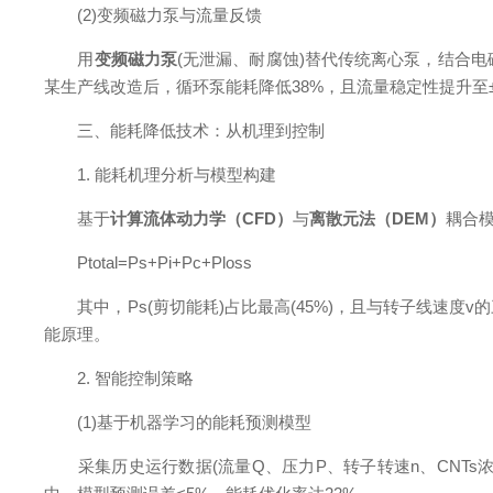
(2)变频磁力泵与流量反馈
用
变频磁力泵
(无泄漏、耐腐蚀)替代传统离心泵，结合电磁流
某生产线改造后，循环泵能耗降低38%，且流量稳定性提升至±
三、能耗降低技术：从机理到控制
1. 能耗机理分析与模型构建
基于
计算流体动力学（CFD）
与
离散元法（DEM）
耦合模
Ptotal​=Ps​+Pi​+Pc​+Ploss​
其中，Ps​(剪切能耗)占比最高(45%)，且与转子线速度v的三
能原理。
2. 智能控制策略
(1)基于机器学习的能耗预测模型
采集历史运行数据(流量Q、压力P、转子转速n、CNTs浓度c)