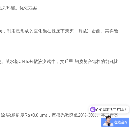
化为热能。优化方案：
0 MPa)，利用已形成的空化泡在低压下溃灭，释放冲击能。某实验
失。某水基CNTs分散液测试中，文丘里-均质复合结构的能耗比
你们是源头工厂吗？
层(粗糙度Ra<0.8 μm)，摩擦系数降低20%-30%。某工程案