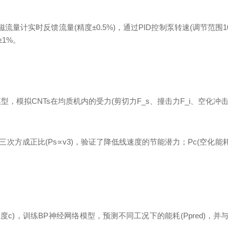
量计实时反馈流量(精度±0.5%)，通过PID控制泵转速(调节范围10
1%。
型，模拟CNTs在均质机内的受力(剪切力F_s、撞击力F_i、空化冲击
次方成正比(Ps​∝v3)，验证了降低线速度的节能潜力；Pc​(空化能
，训练BP神经网络模型，预测不同工况下的能耗(Ppred​)，并与目标能