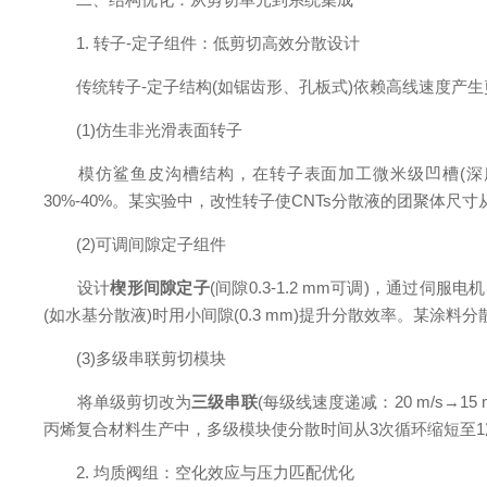
1. 转子-定子组件：低剪切高效分散设计
传统转子-定子结构(如锯齿形、孔板式)依赖高线速度产生剪
(1)仿生非光滑表面转子
模仿鲨鱼皮沟槽结构，在转子表面加工微米级凹槽(深度50-10
30%-40%。某实验中，改性转子使CNTs分散液的团聚体尺寸从5
(2)可调间隙定子组件
设计
楔形间隙定子
(间隙0.3-1.2 mm可调)，通过伺服
(如水基分散液)时用小间隙(0.3 mm)提升分散效率。某涂料
(3)多级串联剪切模块
将单级剪切改为
三级串联
(每级线速度递减：20 m/s→1
丙烯复合材料生产中，多级模块使分散时间从3次循环缩短至1
2. 均质阀组：空化效应与压力匹配优化