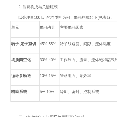
2. 能耗构成与关键瓶颈
以处理量100 L/h的均质机为例，能耗构成如下(见表1)：
单元
能耗占比
主要能耗因素
转子-定子剪切
45%-55%
转子线速度、间隙、流体黏度
均质阀空化
30%-40%
工作压力、流量、流体饱和蒸气
循环泵输送
10%-15%
管路阻力、泵效率
辅助系统
5%-10%
冷却、密封、控制系统
二、结构优化：从剪切单元到系统集成