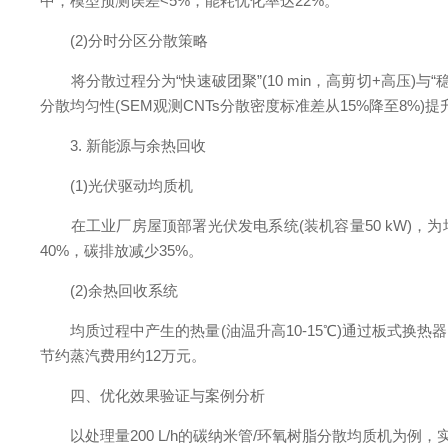
中，模型预测误差<5%，能耗优化率达22%。
(2)分时分区分散策略
将分散过程分为“快速破团聚”(10 min，高剪切+高压)与
分散均匀性(SEM观测CNTs分散密度标准差从15%降至8%)提
3. 新能源与余热回收
(1)光伏驱动均质机
在工业厂房屋顶部署光伏发电系统(装机容量50 kW)，为均质
40%，碳排放减少35%。
(2)余热回收系统
均质过程中产生的热量(油温升高10-15℃)通过板式换热器
节约蒸汽费用约12万元。
四、优化效果验证与案例分析
以处理量200 L/h的碳纳米管/环氧树脂分散均质机为例，