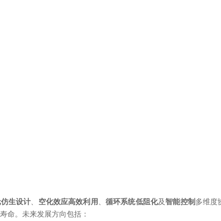
元仿生设计
、
空化效应高效利用
、
循环系统低阻化
及
智能控制
多维度
备寿命。未来发展方向包括：