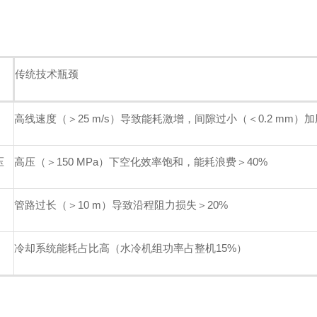
传统技术瓶颈
高线速度（＞25 m/s）导致能耗激增，间隙过小（＜0.2 mm）
压
高压（＞150 MPa）下空化效率饱和，能耗浪费＞40%
管路过长（＞10 m）导致沿程阻力损失＞20%
冷却系统能耗占比高（水冷机组功率占整机15%）