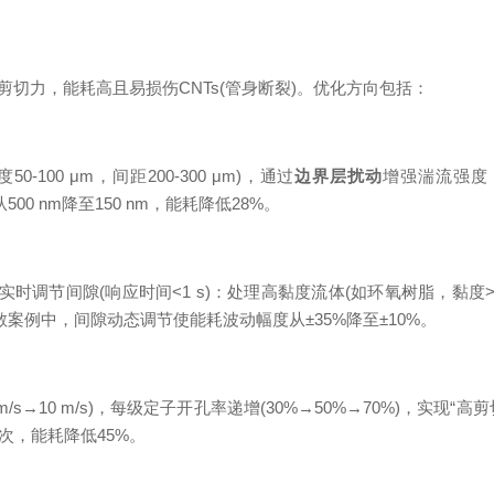
切力，能耗高且易损伤CNTs(管身断裂)。优化方向包括：
0 μm，间距200-300 μm)，通过
边界层扰动
增强湍流强度，
00 nm降至150 nm，能耗降低28%。
电机实时调节间隙(响应时间<1 s)：处理高黏度流体(如环氧树脂，黏度>1
分散案例中，间隙动态调节使能耗波动幅度从±35%降至±10%。
5 m/s→10 m/s)，每级定子开孔率递增(30%→50%→70%)，
次，能耗降低45%。