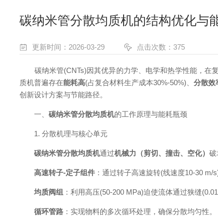
碳纳米管分散均质机的结构优化与
更新时间：2026-03-29
点击次数：375
碳纳米管(CNTs)因其优异的力学、电学和热学性能，在
质机普遍存在
能耗高
(占复合材料生产成本30%-50%)、
分散效
创新设计方案与节能路径。
一、
碳纳米管分散均质机
的工作原理与能耗瓶颈
1. 分散机理与核心单元
碳纳米管分散均质机
通过
机械力（剪切、撞击、空化）
破
高速转子-定子组件
：通过转子高速旋转(线速度10-30 m
均质阀组
：利用高压(50-200 MPa)迫使流体通过狭缝(0.
循环管路
：实现物料的多次循环处理，确保分散均匀性。