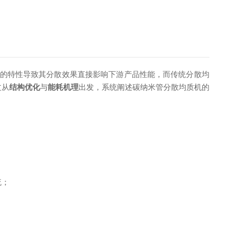
聚的特性导致其分散效果直接影响下游产品性能，而传统分散均
文从
结构优化
与
能耗机理
出发，系统阐述碳纳米管分散均质机的
流；