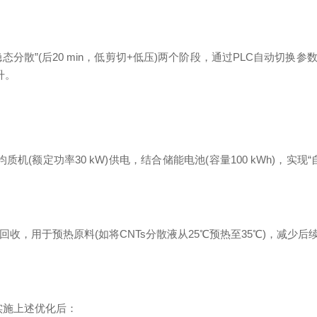
“稳态分散”(后20 min，低剪切+低压)两个阶段，通过PLC自动切
升。
机(额定功率30 kW)供电，结合储能电池(容量100 kWh)，
回收，用于预热原料(如将CNTs分散液从25℃预热至35℃)，减少
实施上述优化后：