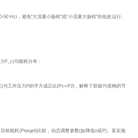
-50 Hz)，避免“大流量小扬程”或“小流量大扬程”的低效运行。
力F_c)与能耗分布：
耗)与工作压力P的平方成正比(Pc​∝P2)，解释了双级均质阀的节
耗(Ptarget​)比较，动态调整参数(如降低n或P)。某实验