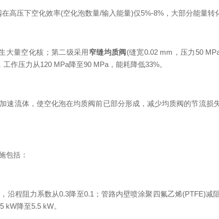
高压下空化效率(空化泡数量/输入能量)仅5%-8%，大部分能量转
)，产生大量空化核；第二级采用
窄缝均质阀
(缝宽0.02 mm，压力5
作压力从120 MPa降至90 MPa，能耗降低33%。
应预加速流体，使空化泡在均质阀前已部分形成，减少均质阀的节流损
施包括：
沿程阻力系数从0.3降至0.1；管路内壁喷涂聚四氟乙烯(PTFE)减阻涂
kW降至5.5 kW。