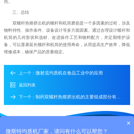
伤。
三、总结
双螺杆热熔挤出机的螺杆和机筒磨损是一个多因素的过程，涉及
物料特性、操作条件、设备设计等多方面因素。通过合理设计螺杆和
机筒的几何形状和选材、改进操作工艺和物料配方，并定期维护设
备，可以显著延长螺杆和机筒的使用寿命，从而提高生产效率，降低
维修成本，确保产品的质量稳定。
微射流均质机在食品工业中的应用
上一个：
返回列表
制药双螺杆热熔挤出机的主要组成部分有哪些？各部分在制药生产中分别起到什么作用？
下一个：
×
Copyright © 2026微斯特科技（苏州）有限公司 All Rights
微斯特均质机厂家，请问有什么可以帮您？