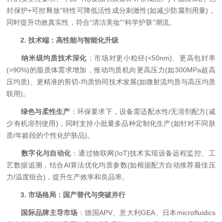
封保护+可控释放”特性可降低活性成分刺激性(如减少防腐剂用量)，
同时提升功效真实性，符合“清洁美妆”“科学护肤”潮流。
​
​2. 技术端：高性能与智能化升级​
​
​纳米级均质技术深化​
​：市场对更小粒径(<50nm)、更高包封率
(>90%)的脂质体需求增加，推动均质机向更高压力(如300MPa超高
压均质)、更精准的剪切-均质协同技术发展(如微射流均质与高压均质
联用)。
​
​绿色与柔性生产​
​：环保要求下，设备需适配水性/无溶剂配方(减
少有机溶剂使用)，同时支持小批量多品种定制化生产(如针对不同肤
质/年龄段的个性化护肤品)。
​
​数字化与自动化​
​：通过物联网(IoT)技术实现设备远程监控、工
艺数据追溯，结合AI算法优化均质参数(如根据配方自动推荐最佳压
力/温度组合)，提升生产效率和良品率。
​
​3. 市场格局：国产替代与突破并行​
​
​国际品牌主导市场​
​：德国APV、意大利GEA、日本microfluidics