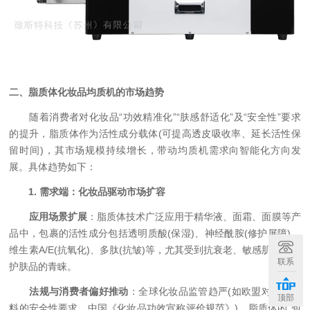
​二、脂质体化妆品均质机的市场趋势​
随着消费者对化妆品“功效精准化”“肤感舒适化”及“安全性”要求
的提升，脂质体作为活性成分载体(可提高透皮吸收率、延长活性保
留时间)，其市场规模持续增长，带动均质机需求向智能化方向发
展。具体趋势如下：
​
​1. 需求端：化妆品驱动市场扩容​
​
​应用场景扩展​
​：脂质体技术广泛应用于精华液、面霜、面膜等产
品中，包裹的活性成分包括透明质酸(保湿)、神经酰胺(修护屏障)、
维生素A/E(抗氧化)、多肽(抗皱)等，尤其受到抗衰老、敏感肌修复等
联系
护肤品的青睐。
​
​法规与消费者偏好推动​
​：全球化妆品监管趋严(如欧盟对纳米材
顶部
料的安全性要求、中国《化妆品功效宣称评价规范》)，脂质体的“包