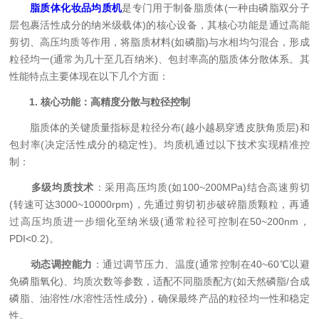
脂质体化妆品均质机
是专门用于制备脂质体(一种由磷脂双分子
层包裹活性成分的纳米级载体)的核心设备，其核心功能是通过高能
剪切、高压均质等作用，将脂质材料(如磷脂)与水相均匀混合，形成
粒径均一(通常为几十至几百纳米)、包封率高的脂质体分散体系。其
性能特点主要体现在以下几个方面：
​
​1. 核心功能：高精度分散与粒径控制​
脂质体的关键质量指标是粒径分布(越小越易穿透皮肤角质层)和
包封率(决定活性成分的稳定性)。均质机通过以下技术实现精准控
制：
​
​多级均质技术​
​：采用高压均质(如100~200MPa)结合高速剪切
(转速可达3000~10000rpm)，先通过剪切初步破碎脂质颗粒，再通
过高压均质进一步细化至纳米级(通常粒径可控制在50~200nm，
PDI<0.2)。
​
​动态调控能力​
​：通过调节压力、温度(通常控制在40~60℃以避
免磷脂氧化)、均质次数等参数，适配不同脂质配方(如天然磷脂/合成
磷脂、油溶性/水溶性活性成分)，确保最终产品的粒径均一性和稳定
性。