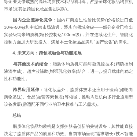
等企业凭借成熟的高压均质技术和品牌口碑，占据全球化妆品均质机
市场(尤其是跨国化妆品集团采购)。
​
​国内企业差异化竞争​
​：国内厂商通过性价比优势(价格较进口低
30%~50%)和中低端市场渗透，逐步向领域突破——部分企业已推出
实验级纳米均质机(粒径控制达100nm级)，并在连续化生产、智能化
控制方面加大研发投入，满足本土化妆品品牌对“国产设备”的需求。
​
​4. 未来方向：跨领域融合与功能拓展​
​
​与其他技术的结合​
​：脂质体均质机可能与微流控技术(精确控制
液滴生成)、超声波辅助(增强乳化效率)结合，进一步提升载体的稳定
性和功能性。
​
​跨界应用延伸​
​：除化妆品外，脂质体技术还应用于医药(如靶向
药物递送)、食品(如营养素包埋)等领域，推动均质机向多行业通用型
设备发展(需适配不同行业的卫生标准与工艺需求)。
​
​总结​
脂质体化妆品均质机是支撑护肤品创新的关键设备，其性能直接
决定了脂质体产品的质量和功效。当前市场呈现“需求增长+技术智能