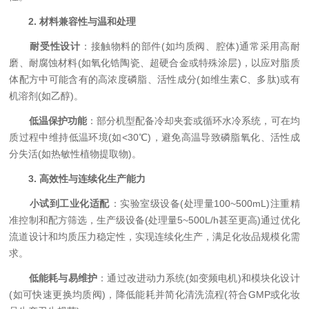
​
​2. 材料兼容性与温和处理​
​
​耐受性设计​
​：接触物料的部件(如均质阀、腔体)通常采用高耐
磨、耐腐蚀材料(如氧化锆陶瓷、超硬合金或特殊涂层)，以应对脂质
体配方中可能含有的高浓度磷脂、活性成分(如维生素C、多肽)或有
机溶剂(如乙醇)。
​
​低温保护功能​
​：部分机型配备冷却夹套或循环水冷系统，可在均
质过程中维持低温环境(如<30℃)，避免高温导致磷脂氧化、活性成
分失活(如热敏性植物提取物)。
​
​3. 高效性与连续化生产能力​
​
​小试到工业化适配​
​：实验室级设备(处理量100~500mL)注重精
准控制和配方筛选，生产级设备(处理量5~500L/h甚至更高)通过优化
流道设计和均质压力稳定性，实现连续化生产，满足化妆品规模化需
求。
​
​低能耗与易维护​
​：通过改进动力系统(如变频电机)和模块化设计
(如可快速更换均质阀)，降低能耗并简化清洗流程(符合GMP或化妆