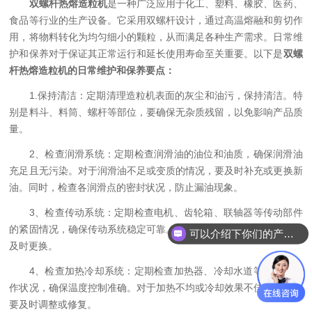
双螺杆热熔造粒机
是一种广泛应用于化工、塑料、橡胶、医药、
食品等行业的生产设备。它采用双螺杆设计，通过高温熔融和剪切作
用，将物料转化为均匀细小的颗粒，从而满足各种生产需求。日常维
护和保养对于保证其正常运行和延长使用寿命至关重要。以下是
双螺
杆热熔造粒机的日常维护和保养要点：
1.保持清洁：定期清理造粒机表面的灰尘和油污，保持清洁。特
别是料斗、料筒、螺杆等部位，要确保无杂质残留，以免影响产品质
量。
2、检查润滑系统：定期检查润滑油的油位和油质，确保润滑油
充足且无污染。对于润滑油不足或变质的情况，要及时补充或更换新
油。同时，检查各润滑点的密封状况，防止漏油现象。
3、检查传动系统：定期检查电机、齿轮箱、联轴器等传动部件
的紧固情况，确保传动系统稳定可靠。对于磨损严重的传动部件，要
可以介绍下你们的产品么
及时更换。
4、检查加热冷却系统：定期检查加热器、冷却水道等部件的工
作状况，确保温度控制准确。对于加热不均或冷却效果不佳的情况，
要及时调整或修复。