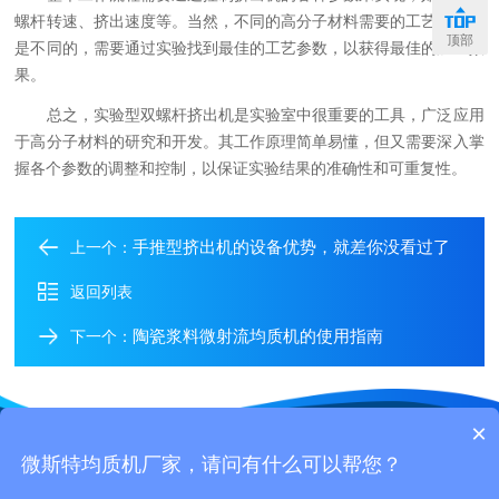
螺杆转速、挤出速度等。当然，不同的高分子材料需要的工艺参数也
顶部
是不同的，需要通过实验找到最佳的工艺参数，以获得最佳的加工效
果。
总之，实验型双螺杆挤出机是实验室中很重要的工具，广泛应用
于高分子材料的研究和开发。其工作原理简单易懂，但又需要深入掌
握各个参数的调整和控制，以保证实验结果的准确性和可重复性。
手推型挤出机的设备优势，就差你没看过了
上一个：
返回列表
陶瓷浆料微射流均质机的使用指南
下一个：
×
Copyright © 2026微斯特科技（苏州）有限公司 All Rights
微斯特均质机厂家，请问有什么可以帮您？
Reserved 工信部备案号：
苏ICP备2023000050号-1